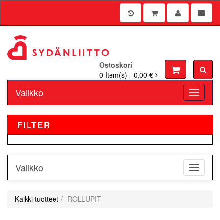
Ostoskori
0
Item(s) -
0,00 €
Valikko
Toggle n
FILTER
Valikko
Toggle n
Kaikki tuotteet
ROLLUPIT