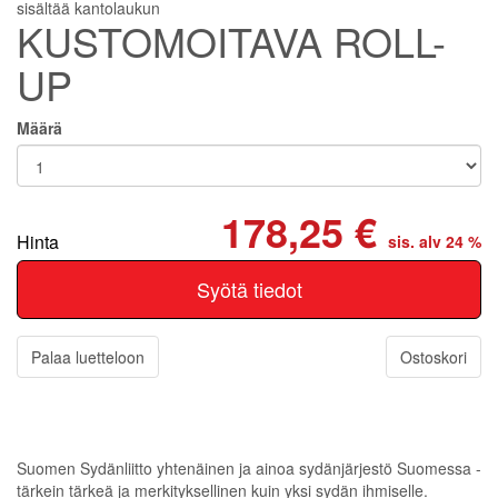
sisältää kantolaukun
KUSTOMOITAVA ROLL-
UP
Määrä
178,25 €
Hinta
sis. alv 24 %
Palaa luetteloon
Ostoskori
Suomen Sydänliitto yhtenäinen ja ainoa
sydänjärjestö Suomessa -
tärkein tärkeä ja
merkityksellinen kuin yksi sydän ihmiselle.